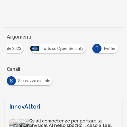
Argomenti
T
peciale 2023
Tutto su Cyber Security
twitter
Canali
S
Sicurezza digitale
InnovAttori
Quali competenze per portare la
physical AI nello spazio: il caso Sitael