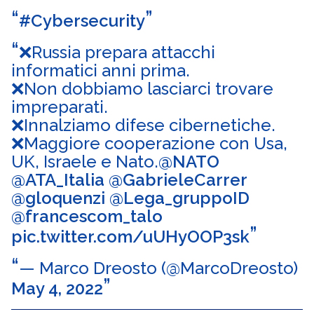
#Cybersecurity
❌Russia prepara attacchi
informatici anni prima.
❌Non dobbiamo lasciarci trovare
impreparati.
❌Innalziamo difese cibernetiche.
❌Maggiore cooperazione con Usa,
UK, Israele e Nato.
@NATO
@ATA_Italia
@GabrieleCarrer
@gloquenzi
@Lega_gruppoID
@francescom_talo
pic.twitter.com/uUHyOOP3sk
— Marco Dreosto (@MarcoDreosto)
May 4, 2022