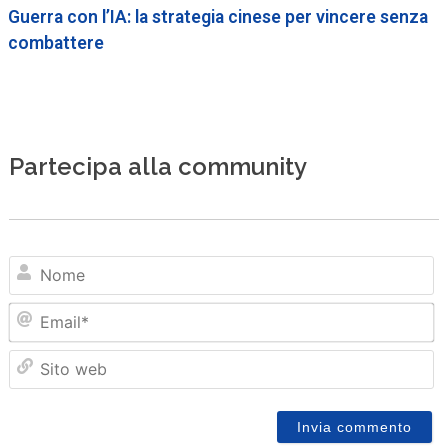
Guerra con l’IA: la strategia cinese per vincere senza
combattere
Partecipa alla community
N
Em
Sit
we