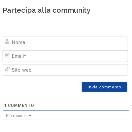
Partecipa alla community
N
Em
Sit
we
1
COMMENTO
Più recenti