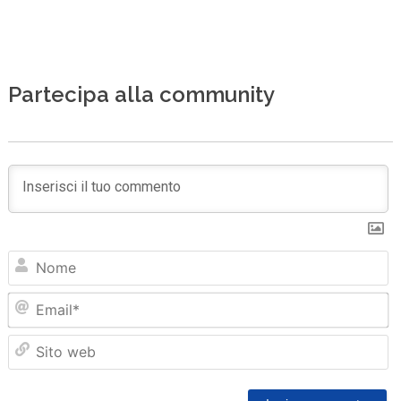
Partecipa alla community
N
Em
Sit
we