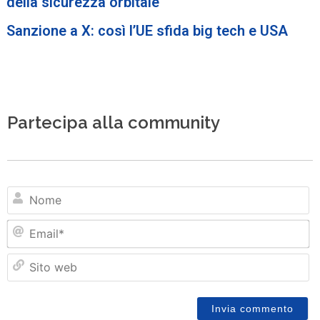
della sicurezza orbitale
Sanzione a X: così l’UE sfida big tech e USA
Partecipa alla community
N
Em
Si
w