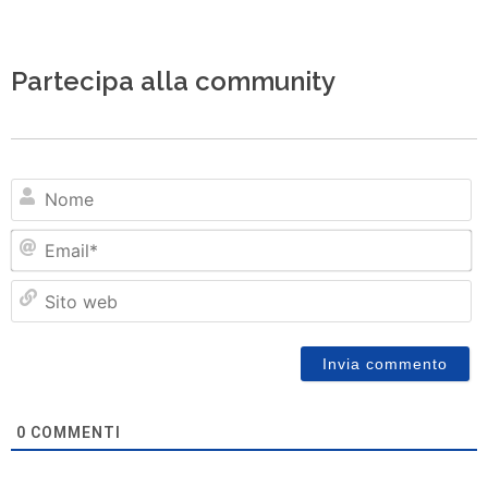
Partecipa alla community
N
Em
Si
w
0
COMMENTI