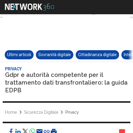
Ultimi articoli
Sovranità digitale
Cittadinanza digitale
Intel
PRIVACY
Gdpr e autorità competente per il
trattamento dati transfrontaliero: la guida
EDPB
Home
Sicurezza Digitale
Privacy