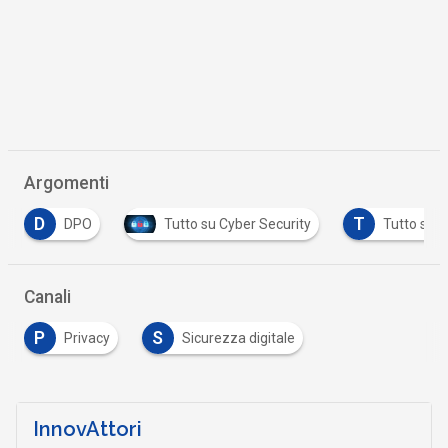
Argomenti
T
DPO
Tutto su Cyber Security
Tutto su GDPR
Canali
P
S
Privacy
Sicurezza digitale
InnovAttori