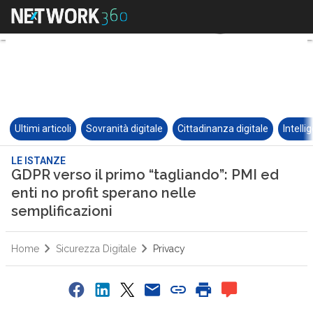
Ultimi articoli
Sovranità digitale
Cittadinanza digitale
Intelli
LE ISTANZE
GDPR verso il primo “tagliando”: PMI ed
enti no profit sperano nelle
semplificazioni
Home
Sicurezza Digitale
Privacy