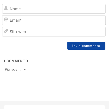
N
Em
Sit
we
1
COMMENTO
Più recenti