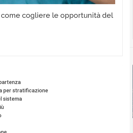
i partenza
ta per stratificazione
el sistema
iù
o
one