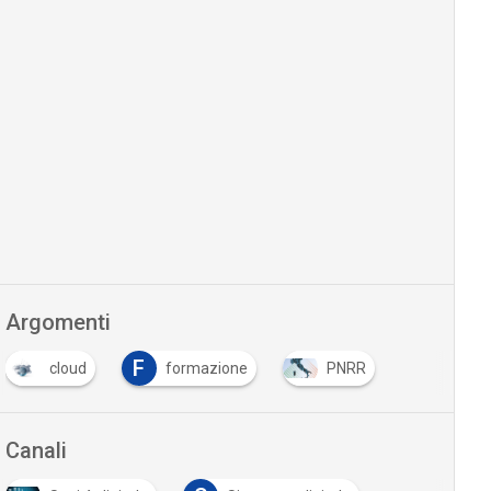
Argomenti
F
cloud
formazione
PNRR
…
Canali