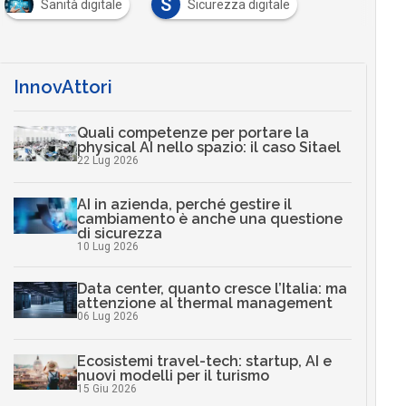
S
Sanità digitale
Sicurezza digitale
…
InnovAttori
Quali competenze per portare la
physical AI nello spazio: il caso Sitael
22 Lug 2026
AI in azienda, perché gestire il
cambiamento è anche una questione
di sicurezza
10 Lug 2026
Data center, quanto cresce l’Italia: ma
attenzione al thermal management
06 Lug 2026
Ecosistemi travel-tech: startup, AI e
nuovi modelli per il turismo
15 Giu 2026