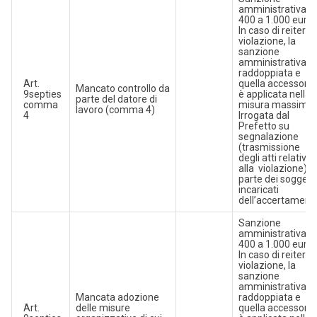
amministrativa d
400 a 1.000 euro.
In caso di reiterat
violazione, la
sanzione
amministrativa è
raddoppiata e
Art.
quella accessoria
Mancato controllo da
9septies
è applicata nella
parte del datore di
comma
misura massima.
lavoro (comma 4)
4
Irrogata dal
Prefetto su
segnalazione
(trasmissione
degli atti relativi
alla violazione) d
parte dei soggetti
incaricati
dell’accertament
Sanzione
amministrativa d
400 a 1.000 euro
In caso di reiterat
violazione, la
sanzione
amministrativa è
Mancata adozione
raddoppiata e
Art.
delle misure
quella accessoria