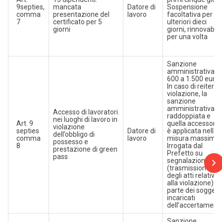
9septies,
mancata
Datore di
Sospensione
comma
presentazione del
lavoro
facoltativa per
7
certificato per 5
ulteriori dieci
giorni
giorni, rinnovabili
per una volta
Sanzione
amministrativa d
600 a 1.500 euro
In caso di reiterat
violazione, la
sanzione
amministrativa è
Accesso di lavoratori
raddoppiata e
nei luoghi di lavoro in
Art. 9
quella accessoria
violazione
septies
Datore di
è applicata nella
dell’obbligo di
comma
lavoro
misura massima.
possesso e
8
Irrogata dal
prestazione di green
Prefetto su
pass
segnalazione
(trasmissione
degli atti relativi
alla violazione) d
parte dei soggetti
incaricati
dell’accertament
Sanzione