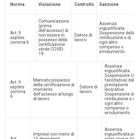
Norma
Violazione
Controllo
Sanzione
Comunicazione
Assenza
(prima
ingiustificata
dell’accesso) di
Art. 9
Sospensione della
non essere in
Datore di
septies
retribuzione e di
possesso della
lavoro
comma 6
ogni altro
certificazione
compenso o
verde COVID-
emolumento.
19
Assenza
ingiustificata
Sospensione (no
Mancato possesso
facoltativa) dalla
Art. 9
della certificazione al
prestazione
septies
Datore di
momento
lavorativa
comma
lavoro
dell’accesso al luogo
Sospensione dell
6
di lavoro
retribuzione e di
ogni altro
compenso o
emolumento
Assenza
Imprese con meno di
ingiustificata per i
Art.
15 dipendenti:
primi cinque giorn