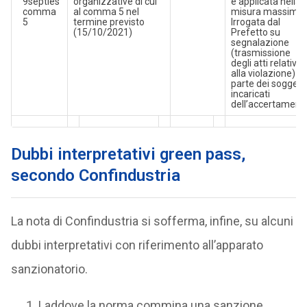
9septies
organizzative di cui
è applicata nella
comma
al comma 5 nel
misura massima.
5
termine previsto
Irrogata dal
(15/10/2021)
Prefetto su
segnalazione
(trasmissione
degli atti relativi
alla violazione) d
parte dei soggetti
incaricati
dell’accertament
Dubbi interpretativi green pass,
secondo Confindustria
La nota di Confindustria si sofferma, infine, su alcuni
dubbi interpretativi con riferimento all’apparato
sanzionatorio.
Laddove la norma commina una sanzione