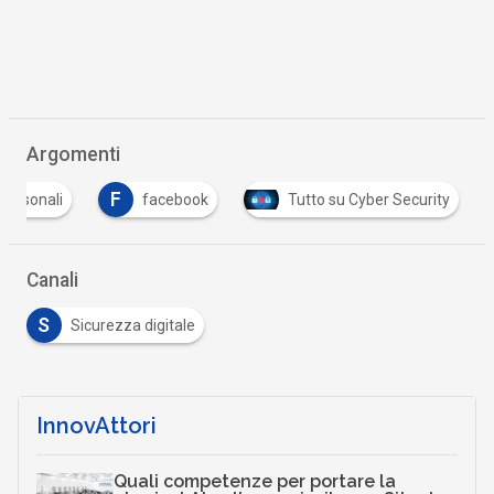
Argomenti
F
 personali
facebook
Tutto su Cyber Security
Canali
S
Sicurezza digitale
InnovAttori
Quali competenze per portare la