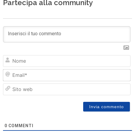
Partecipa alla community
N
Em
Si
w
0
COMMENTI