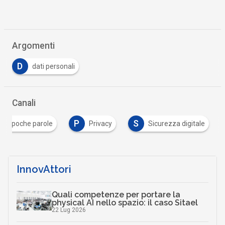
Argomenti
D
dati personali
Canali
P
S
In poche parole
Privacy
Sicurezza digitale
InnovAttori
Quali competenze per portare la
physical AI nello spazio: il caso Sitael
22 Lug 2026