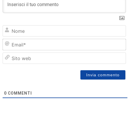
N
Em
Sit
we
0
COMMENTI