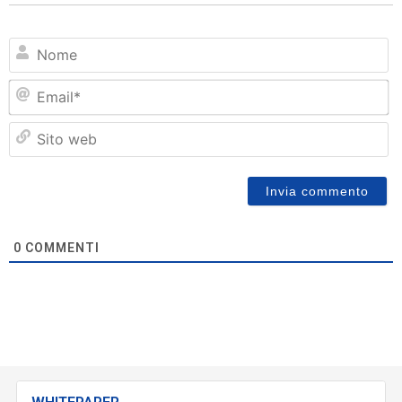
N
Em
Si
w
0
COMMENTI