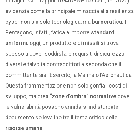
farraginosa. Il rapporto
GAO-25-107121
(del 2025)
evidenzia come la principale minaccia alla resilienza
cyber non sia solo tecnologica, ma
burocratica
. Il
Pentagono, infatti, fatica a imporre
standard
uniformi
: oggi, un produttore di missili si trova
spesso a dover soddisfare requisiti di sicurezza
diversi e talvolta contraddittori a seconda che il
committente sia l’Esercito, la Marina o l’Aeronautica.
Questa frammentazione non solo gonfia i costi di
sviluppo, ma crea
“zone d’ombra” normative
dove
le vulnerabilità possono annidarsi indisturbate. Il
documento solleva inoltre il tema critico delle
risorse umane
.