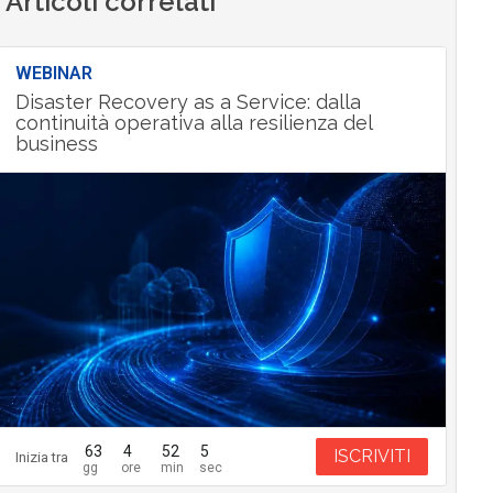
Articoli correlati
WEBINAR
Disaster Recovery as a Service: dalla
continuità operativa alla resilienza del
business
63
4
52
4
ISCRIVITI
Inizia tra