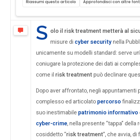
Riassumi questo articolo
Approfondisci con altre font
S
olo il risk treatment metterà al sic
misure di
cyber security
nella Pubb
unicamente su modelli standard: serve un’a
coniugare la protezione dei dati ai comples
come il
risk treatment
può declinare quest
Dopo aver affrontato, negli appuntamenti pr
complesso ed articolato
percorso
finaliz
suo inestimabile
patrimonio informativo
cyber-crime
, nella presente “tappa” della
cosiddetto “
risk treatment
”, che avvia, d