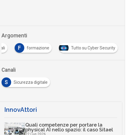
Argomenti
F
ali
formazione
Tutto su Cyber Security
Canali
S
Sicurezza digitale
InnovAttori
Quali competenze per portare la
physical AI nello spazio: il caso Sitael
22 Lug 2026