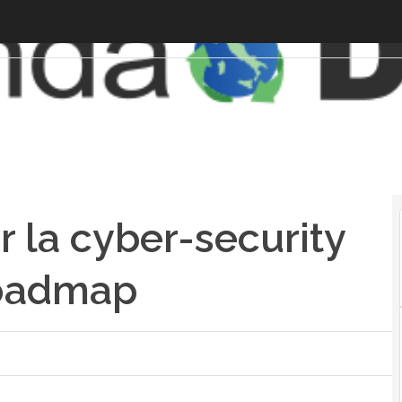
er la cyber-security
roadmap