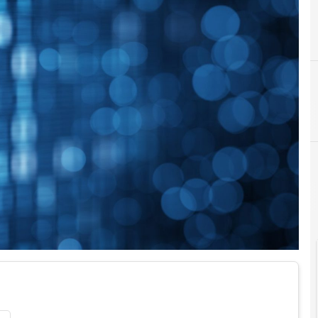
D
dati person