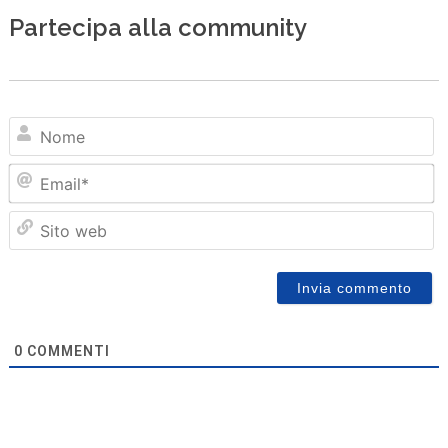
Partecipa alla community
N
Em
Sit
we
0
COMMENTI