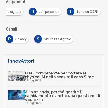
Argomenti
D
T
zione digitale
dati personali
Tutto su GDPR
Canali
P
S
Privacy
Sicurezza digitale
InnovAttori
Quali competenze per portare la
physical AI nello spazio: il caso Sitael
22 Lug 2026
AI in azienda, perché gestire il
cambiamento è anche una questione di
sicurezza
10 Lug 2026