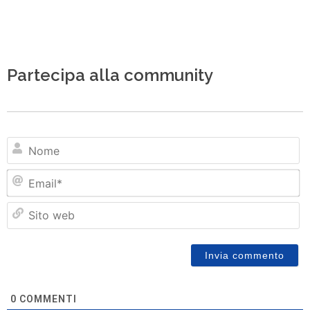
Partecipa alla community
N
Em
Si
w
0
COMMENTI