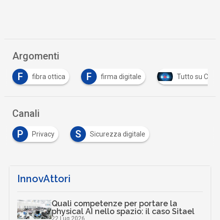
Argomenti
F
ottica
firma digitale
Tutto su Cyber Security
Canali
P
S
Privacy
Sicurezza digitale
InnovAttori
Quali competenze per portare la
physical AI nello spazio: il caso Sitael
22 Lug 2026