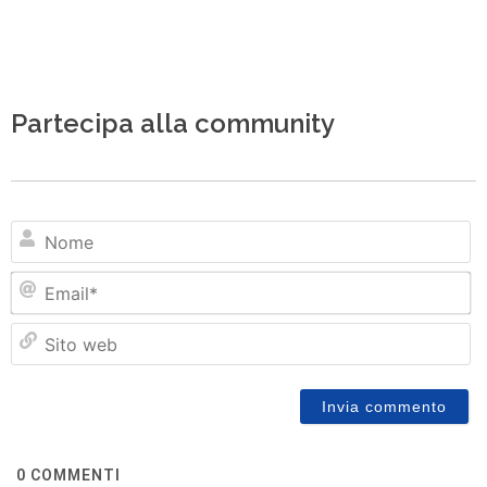
Partecipa alla community
N
Em
Si
w
0
COMMENTI