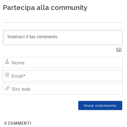
Partecipa alla community
N
Em
Si
w
0
COMMENTI