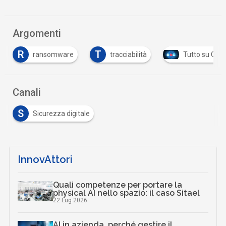
Argomenti
T
omware
tracciabilità
Tutto su Cyber Security
Canali
S
Sicurezza digitale
InnovAttori
Quali competenze per portare la
physical AI nello spazio: il caso Sitael
22 Lug 2026
AI in azienda, perché gestire il