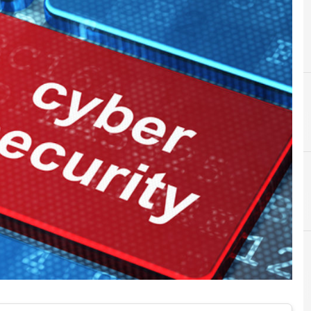
C
D
confindustria digitale