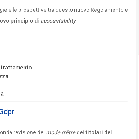
ergie e le prospettive tra questo nuovo Regolamento e
uovo principio di
accountability
l trattamento
ezza
za
 Gdpr
onda revisione del
mode d’être
dei
titolari del