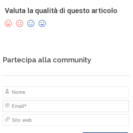
Valuta la qualità di questo articolo
Partecipa alla community
N
Em
Sit
we