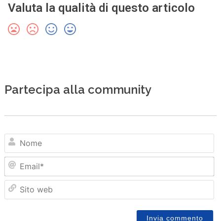
Valuta la qualità di questo articolo
Partecipa alla community
N
Em
Sit
we