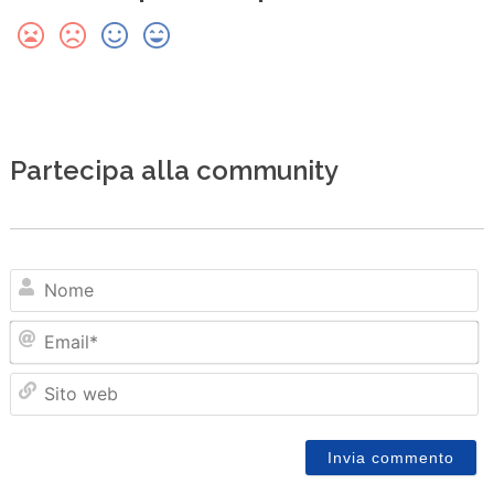
Partecipa alla community
N
Em
Sit
we