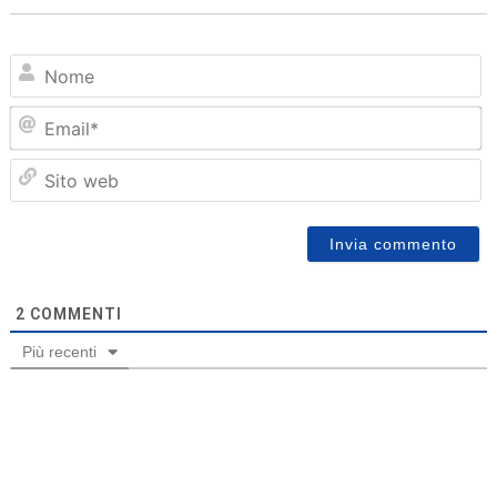
N
Em
Sit
we
2
COMMENTI
Più recenti