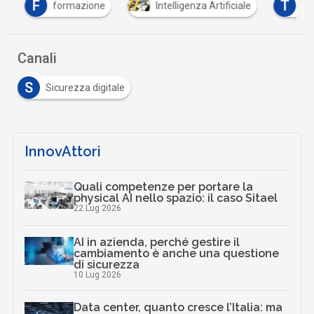
F
T
formazione
Intelligenza Artificiale
trac
Canali
S
Sicurezza digitale
InnovAttori
Quali competenze per portare la
physical AI nello spazio: il caso Sitael
22 Lug 2026
AI in azienda, perché gestire il
cambiamento è anche una questione
di sicurezza
10 Lug 2026
Data center, quanto cresce l’Italia: ma