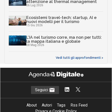
attenzione al thermal management
06 Lug 2026
Ecosistemi travel-tech: startup, AI e
nuovi modelli per il turismo
15 Giu 2026
L’IA nel turismo corre, ma non per tutti:
la mappa italiana e globale
08 Mag 2026
Vedi tutti gli approfondimenti >
Seguici
About
Autori
Tags
Rss Feed
Privacy e Cookie Policy