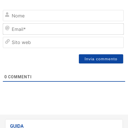
N
Em
Si
w
0
COMMENTI
GUIDA