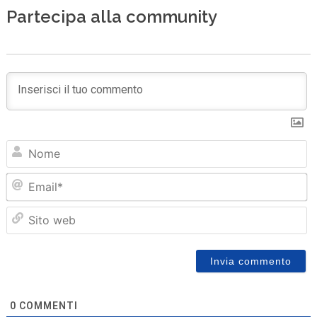
Partecipa alla community
N
Em
Sit
we
0
COMMENTI