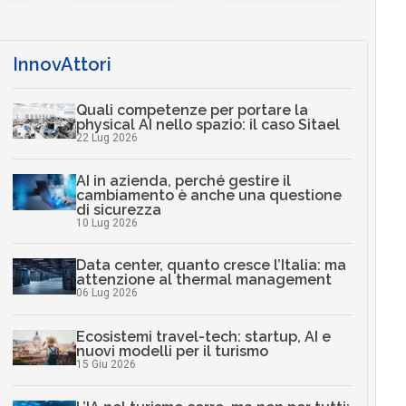
InnovAttori
Quali competenze per portare la
physical AI nello spazio: il caso Sitael
22 Lug 2026
AI in azienda, perché gestire il
cambiamento è anche una questione
di sicurezza
10 Lug 2026
Data center, quanto cresce l’Italia: ma
attenzione al thermal management
06 Lug 2026
Ecosistemi travel-tech: startup, AI e
nuovi modelli per il turismo
15 Giu 2026