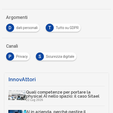
Argomenti
D
T
dati personali
Tutto su GDPR
Canali
P
S
Privacy
Sicurezza digitale
InnovAttori
Quali competenze per portare la
physical AI nello spazio: il caso Sitael
22 Lug 2026
AI in azienda, perché gestire il