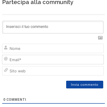
Partecipa alla community
N
Em
Sit
we
0
COMMENTI