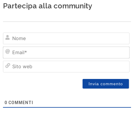
Partecipa alla community
N
Em
Si
w
0
COMMENTI