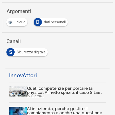
Argomenti
D
cloud
dati personali
Canali
S
Sicurezza digitale
InnovAttori
Quali competenze per portare la
physical AI nello spazio: il caso Sitael
22 Lug 2026
AI in azienda, perché gestire il
cambiamento è anche una questione