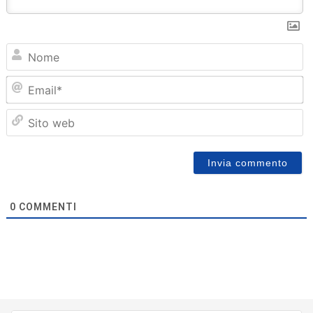
N
Em
Sit
we
0
COMMENTI