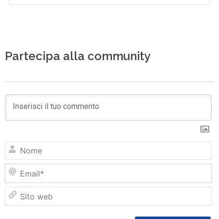
Partecipa alla community
N
Em
Si
w