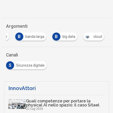
Argomenti
B
B
C
banda larga
big data
cloud
c
Canali
S
Sicurezza digitale
InnovAttori
Quali competenze per portare la
physical AI nello spazio: il caso Sitael
22 Lug 2026