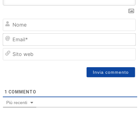
N
Em
Sit
we
1
COMMENTO
Più recenti