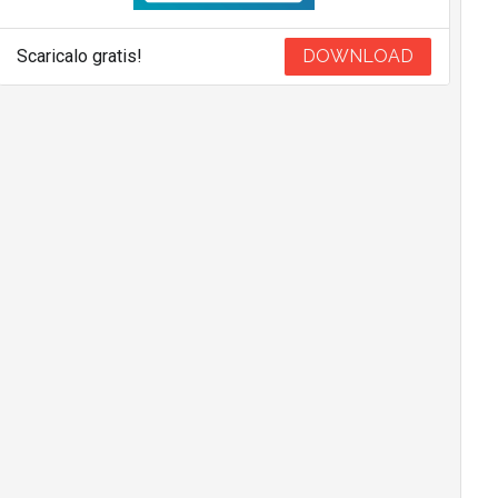
Scaricalo gratis!
DOWNLOAD