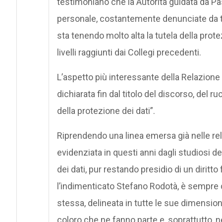
testimoniano che la Autorità guidata da P
personale, costantemente denunciate da tut
sta tenendo molto alta la tutela della prot
livelli raggiunti dai Collegi precedenti.
L’aspetto più interessante della Relazion
dichiarata fin dal titolo del discorso, del 
della protezione dei dati”.
Riprendendo una linea emersa già nelle rel
evidenziata in questi anni dagli studiosi de
dei dati, pur restando presidio di un diritt
l’indimenticato Stefano Rodotà, è sempre di
stessa, delineata in tutte le sue dimensioni 
coloro che ne fanno parte e, soprattutto, ne