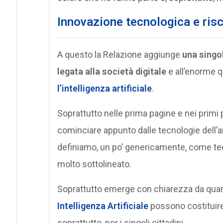
I
nnovazione tecnologica e rischi
A questo la Relazione aggiunge
una singol
legata alla società digitale
e all’enorme q
l’intelligenza artificiale
.
Soprattutto nelle prima pagine e nei primi p
cominciare appunto dalle tecnologie dell’an
definiamo, un po’ genericamente, come tecno
molto sottolineato.
Soprattutto emerge con chiarezza da quanto
Intelligenza Artificiale
possono costituire 
soprattutto, per i singoli cittadini.