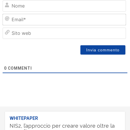
N
Em
Sit
we
0
COMMENTI
WHITEPAPER
NIS2, l’approccio per creare valore oltre la