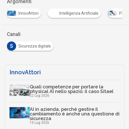
Argomenti
S
Intelligenza Artificiale
PNRR
sicurezza 
Canali
S
Sicurezza digitale
InnovAttori
Quali competenze per portare la
physical AI nello spazio: il caso Sitael
22 Lug 2026
AI in azienda, perché gestire il
cambiamento è anche una questione di
sicurezza
10 Lug 2026