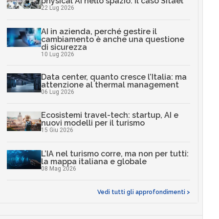
physical AI nello spazio: il caso Sitael
22 Lug 2026
AI in azienda, perché gestire il
cambiamento è anche una questione
di sicurezza
10 Lug 2026
Data center, quanto cresce l’Italia: ma
attenzione al thermal management
06 Lug 2026
Ecosistemi travel-tech: startup, AI e
nuovi modelli per il turismo
15 Giu 2026
L’IA nel turismo corre, ma non per tutti:
la mappa italiana e globale
08 Mag 2026
Vedi tutti gli approfondimenti >