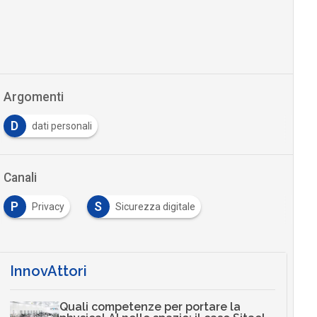
Argomenti
D
dati personali
Canali
P
S
Privacy
Sicurezza digitale
…
InnovAttori
Quali competenze per portare la