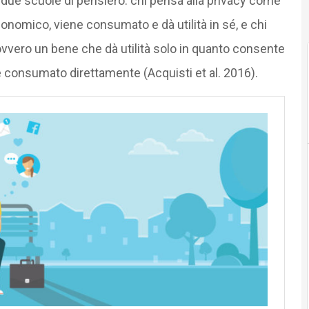
due scuole di pensiero: chi pensa alla privacy come
onomico, viene consumato e dà utilità in sé, e chi
vvero un bene che dà utilità solo in quanto consente
e consumato direttamente (Acquisti et al. 2016).