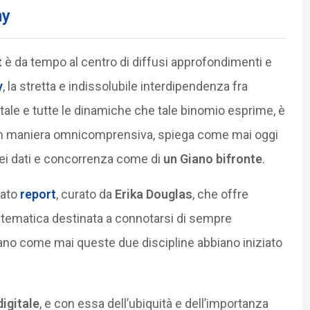
my
t
è da tempo al centro di diffusi approfondimenti e
y
, la stretta e indissolubile interdipendenza fra
itale e tutte le dinamiche che tale binomio esprime, è
e in maniera omnicomprensiva, spiega come mai oggi
dei dati e concorrenza come di
un Giano bifronte
.
rato
report
, curato da
Erika Douglas
, che offre
na tematica destinata a connotarsi di sempre
egano come mai queste due discipline abbiano iniziato
igitale
, e con essa dell’ubiquità e dell’importanza