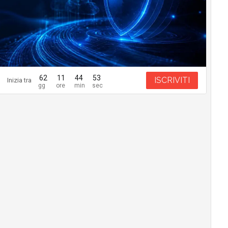
62
11
44
52
ISCRIVITI
Inizia tra