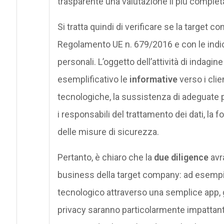
trasparente una valutazione il più complet
Si tratta quindi di verificare se la target 
Regolamento UE n. 679/2016 e con le indica
personali. L’oggetto dell’attività di indagine
esemplificativo le
informative
verso i clien
tecnologiche, la sussistenza di adeguate p
i responsabili del trattamento dei dati, la
delle misure di sicurezza.
Pertanto, è chiaro che la
due diligence
avrà
business della target company: ad esempio,
tecnologico attraverso una semplice app, ge
privacy saranno particolarmente impattanti 