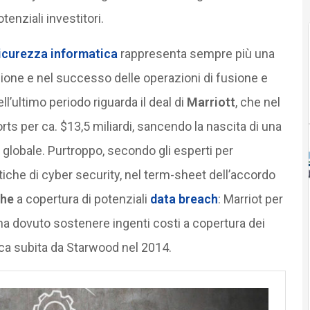
enziali investitori.
icurezza informatica
rappresenta sempre più una
zione e nel successo delle operazioni di fusione e
ll’ultimo periodo riguarda il deal di
Marriott
, che nel
s per ca. $13,5 miliardi, sancendo la nascita di una
o globale. Purtroppo, secondo gli esperti per
iche di cyber security, nel term-sheet dell’accordo
che
a copertura di potenziali
data breach
: Marriot per
ha dovuto sostenere ingenti costi a copertura dei
ica subita da Starwood nel 2014.