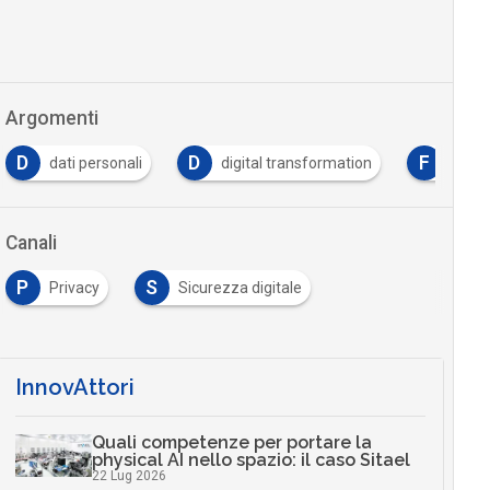
Argomenti
D
D
F
dati personali
digital transformation
form
Canali
P
S
Privacy
Sicurezza digitale
InnovAttori
Quali competenze per portare la
physical AI nello spazio: il caso Sitael
22 Lug 2026