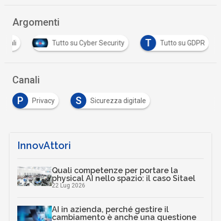
Argomenti
T
onali
Tutto su Cyber Security
Tutto su GDPR
Canali
P
S
Privacy
Sicurezza digitale
InnovAttori
Quali competenze per portare la
physical AI nello spazio: il caso Sitael
22 Lug 2026
AI in azienda, perché gestire il
cambiamento è anche una questione