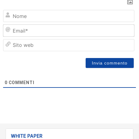
N
Em
Si
w
0
COMMENTI
WHITE PAPER