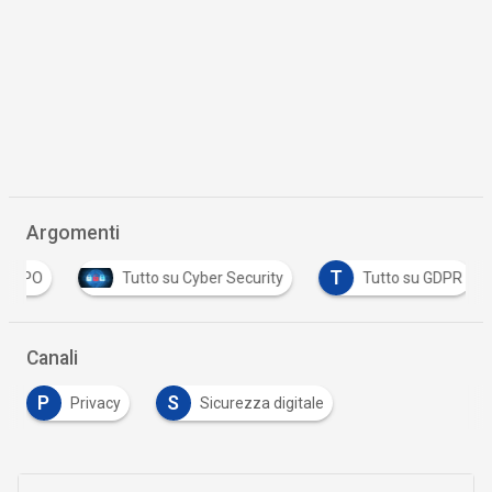
Argomenti
T
DPO
Tutto su Cyber Security
Tutto su GDPR
Canali
P
S
Privacy
Sicurezza digitale