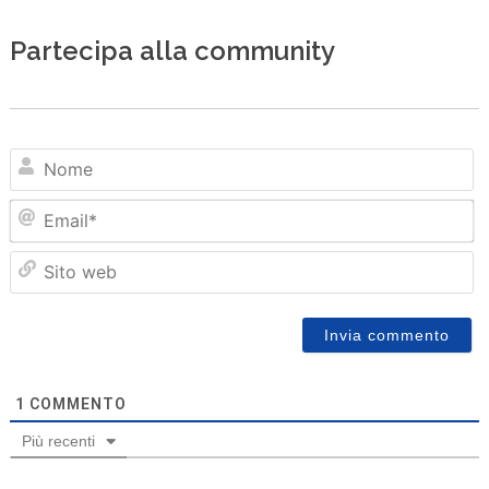
Partecipa alla community
N
Em
Sit
we
1
COMMENTO
Più recenti