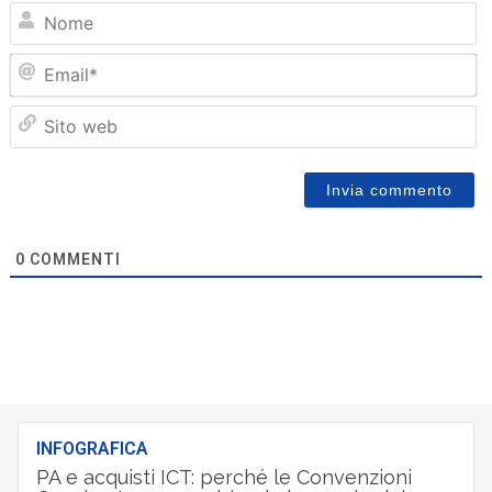
N
Em
Sit
we
0
COMMENTI
INFOGRAFICA
PA e acquisti ICT: perché le Convenzioni