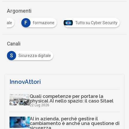
Argomenti
F
Digitale
formazione
Tutto su Cyber Security
Canali
S
Sicurezza digitale
InnovAttori
Quali competenze per portare la
physical AI nello spazio: il caso Sitael
22 Lug 2026
AI in azienda, perché gestire il
cambiamento è anche una questione di
sicurezza