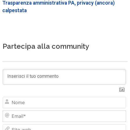
Trasparenza amministrativa PA, privacy (ancora)
calpestata
Partecipa alla community
N
Em
Sit
we