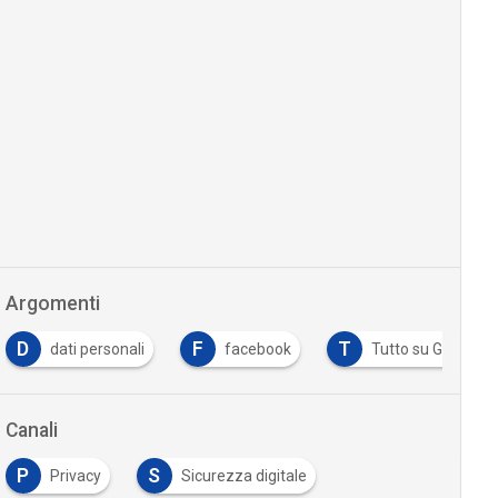
Argomenti
D
F
T
dati personali
facebook
Tutto su GDPR
Canali
P
S
Privacy
Sicurezza digitale