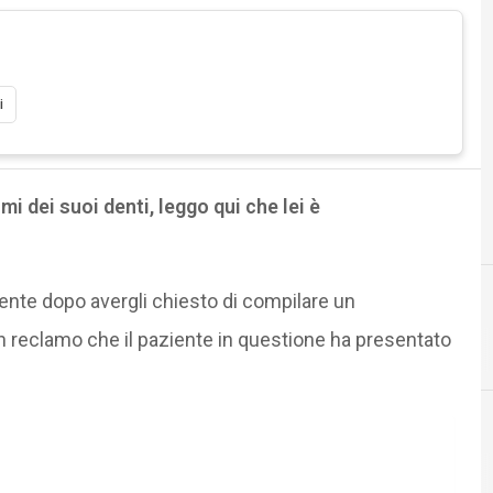
i
i dei suoi denti, leggo qui che lei è
ente dopo avergli chiesto di compilare un
un reclamo che il paziente in questione ha presentato
C
Cyberbullismo