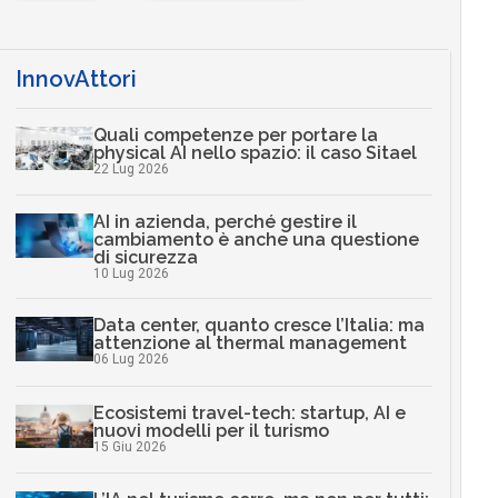
InnovAttori
Quali competenze per portare la
physical AI nello spazio: il caso Sitael
22 Lug 2026
AI in azienda, perché gestire il
cambiamento è anche una questione
di sicurezza
10 Lug 2026
Data center, quanto cresce l’Italia: ma
attenzione al thermal management
06 Lug 2026
Ecosistemi travel-tech: startup, AI e
nuovi modelli per il turismo
15 Giu 2026