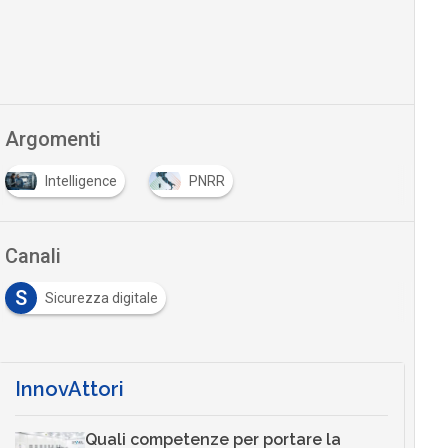
Argomenti
Intelligence
PNRR
Canali
S
Sicurezza digitale
InnovAttori
Quali competenze per portare la