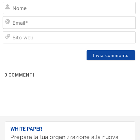
N
Em
Sit
we
0
COMMENTI
WHITE PAPER
Prepara la tua organizzazione alla nuova