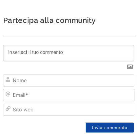
Partecipa alla community
N
Em
Si
w