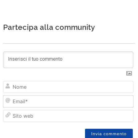
Partecipa alla community
N
Em
Si
w