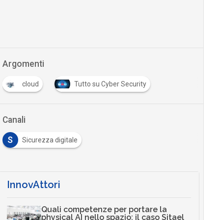
Argomenti
cloud
Tutto su Cyber Security
…
Canali
S
Sicurezza digitale
InnovAttori
Quali competenze per portare la
physical AI nello spazio: il caso Sitael