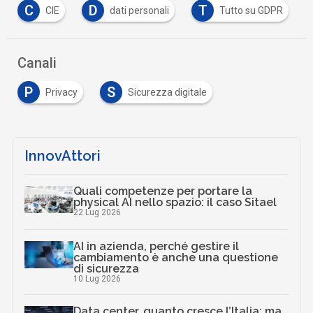
C
D
T
CIE
dati personali
Tutto su GDPR
Canali
P
S
Privacy
Sicurezza digitale
InnovAttori
Quali competenze per portare la
physical AI nello spazio: il caso Sitael
22 Lug 2026
AI in azienda, perché gestire il
cambiamento è anche una questione
di sicurezza
10 Lug 2026
Data center, quanto cresce l’Italia: ma