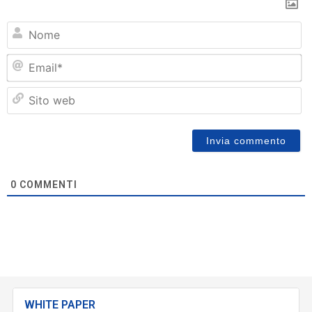
N
Em
Si
w
0
COMMENTI
WHITE PAPER