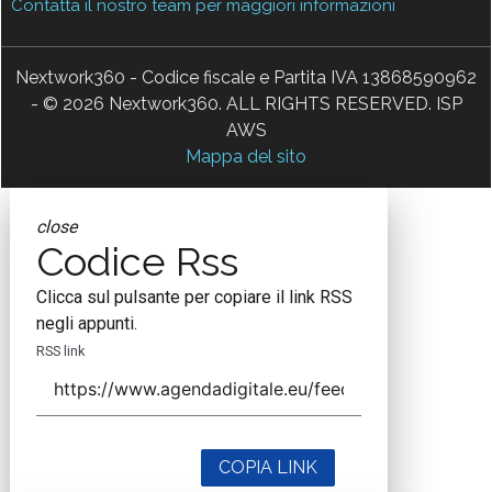
Contatta il nostro team per maggiori informazioni
Nextwork360 - Codice fiscale e Partita IVA 13868590962
- © 2026 Nextwork360. ALL RIGHTS RESERVED. ISP
AWS
Mappa del sito
close
Codice Rss
Clicca sul pulsante per copiare il link RSS
negli appunti.
RSS link
COPIA LINK