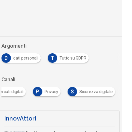
Argomenti
D
T
dati personali
Tutto su GDPR
…
Canali
P
S
rcati digitali
Privacy
Sicurezza digitale
…
InnovAttori